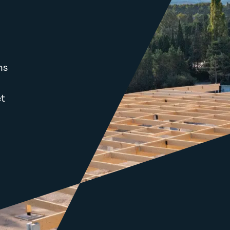
ns
et