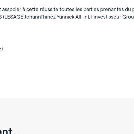
socier à cette réussite toutes les parties prenantes du pr
 (LESAGE JohannThiriez Yannick All-In), l’investisseur Gr
 !
t ...