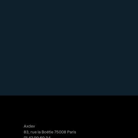
Axdev
83, rue la Boétie 75008 Paris
01 42 99 69 34