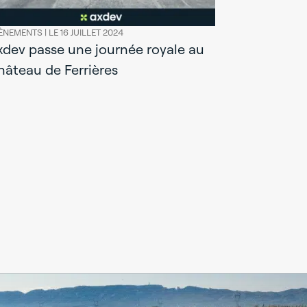
ÈNEMENTS |
LE 16 JUILLET 2024
xdev passe une journée royale au
hâteau de Ferrières
EVÈNEMENTS |
Réunions 
rendez-vo