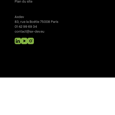
Plan du site
Axdev
83, rue la Boétie 75008 Paris
01 42 99 69 34
contact@ax-dev.eu