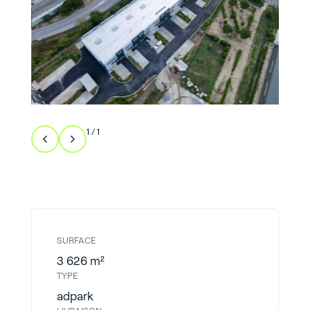
1
/
1
SURFACE
3 626 m²​
TYPE
adpark