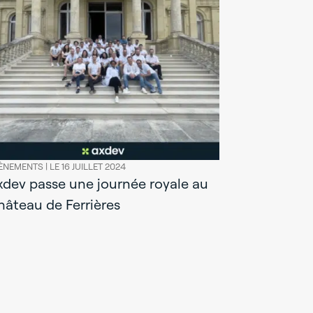
ÈNEMENTS |
LE 16 JUILLET 2024
xdev passe une journée royale au
hâteau de Ferrières
EVÈNEMENTS |
Réunions 
rendez-vo