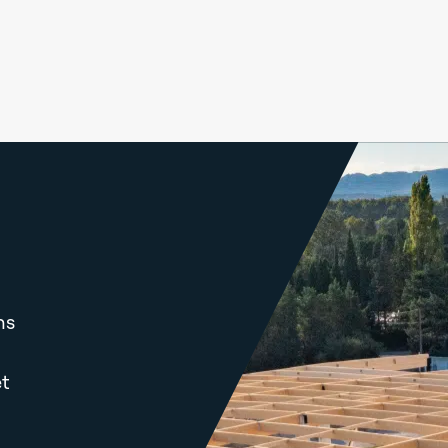
ns
et