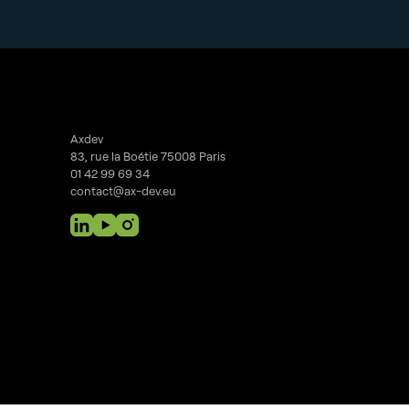
Axdev
83, rue la Boétie 75008 Paris
01 42 99 69 34
contact@ax-dev.eu